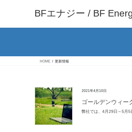
コ
ナ
ン
ビ
BFエナジー / BF Ener
テ
ゲ
ン
ー
ツ
シ
へ
ョ
ス
ン
キ
に
ッ
移
HOME
更新情報
プ
動
2021年4月10日
ゴールデンウィー
弊社では、4月29日～5月